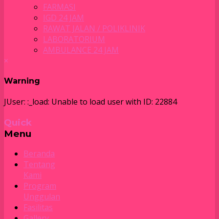
FARMASI
IGD 24 JAM
RAWAT JALAN / POLIKLINIK
LABORATORIUM
AMBULANCE 24 JAM
×
Warning
JUser: :_load: Unable to load user with ID: 22884
Quick
Menu
Beranda
Tentang
Kami
Program
Unggulan
Fasilitas
Gallery