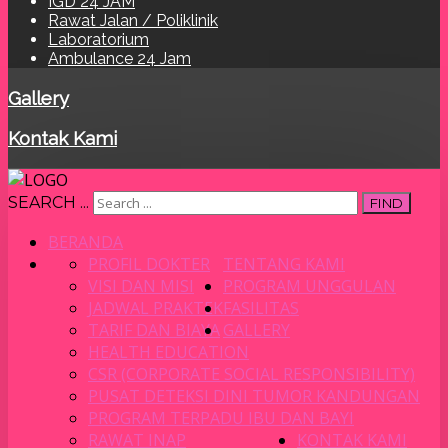
IGD 24 JAM
Rawat Jalan / Poliklinik
Laboratorium
Ambulance 24 Jam
Gallery
Kontak Kami
SEARCH ...
FIND
BERANDA
PROFIL DOKTER
TENTANG KAMI
VISI DAN MISI
PROGRAM UNGGULAN
JADWAL PRAKTEK
FASILITAS
TARIF DAN BIAYA
GALLERY
HEALTH EDUCATION
CSR (CORPORATE SOCIAL RESPONSIBILITY)
PUSAT DETEKSI DINI TUMOR KANDUNGAN
PROGRAM TERPADU IBU DAN BAYI
RAWAT INAP
KONTAK KAMI